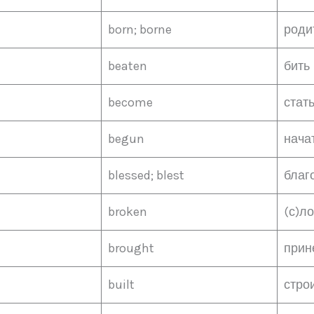
born; borne
роди
beaten
бить
become
стат
begun
нача
blessed; blest
благ
broken
(с)л
brought
прин
built
стро