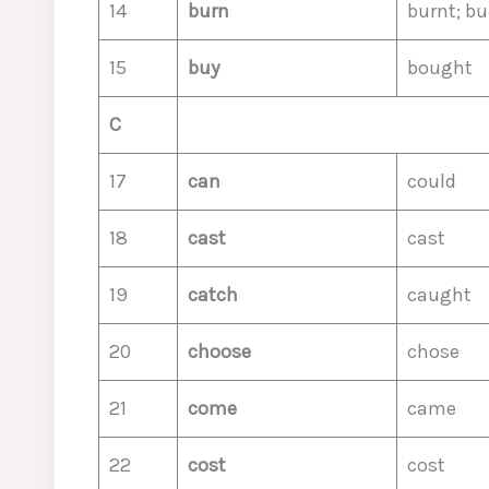
14
burn
burnt; b
15
buy
bought
C
17
can
could
18
cast
cast
19
catch
caught
20
choose
chose
21
come
came
22
cost
cost