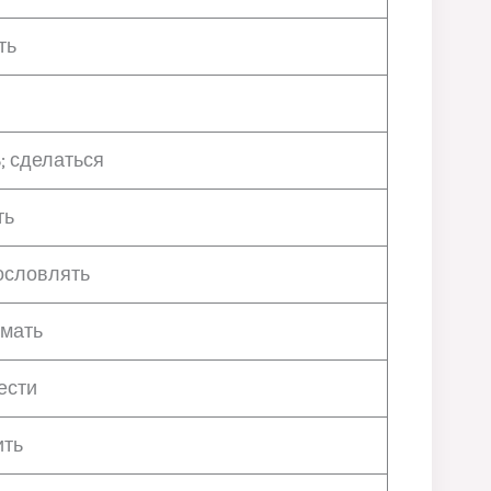
ть
ь; сделаться
ть
ословлять
омать
ести
ить