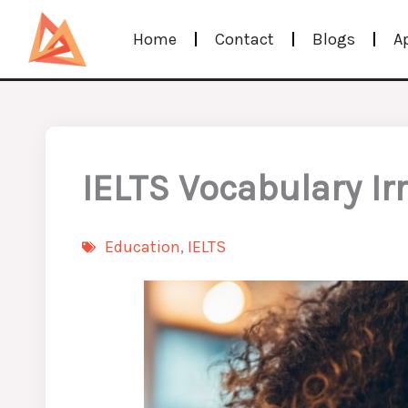
Skip
Home
Contact
Blogs
A
to
content
IELTS Vocabulary Ir
Education
,
IELTS