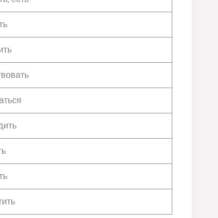
ть
ить
твовать
аться
дить
ть
ть
тить