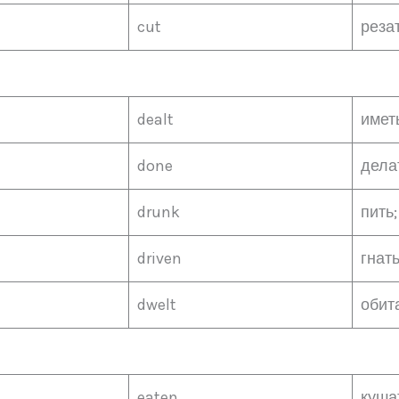
cut
реза
dealt
имет
done
дела
drunk
пить
driven
гнать
dwelt
обит
eaten
кушат