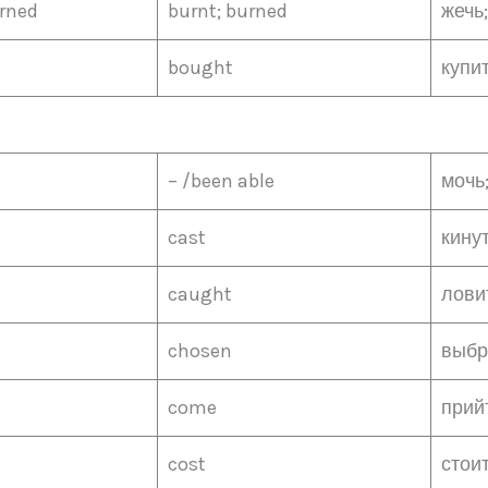
urned
burnt; burned
жечь;
bought
купи
– /been able
мочь
cast
кину
caught
лови
chosen
выбр
come
прий
cost
стои