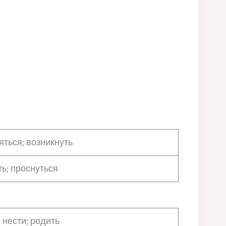
яться; возникнуть
ть; проснуться
 нести; родить