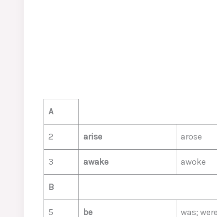
A
2
arise
arose
3
awake
awoke
B
5
be
was; wer