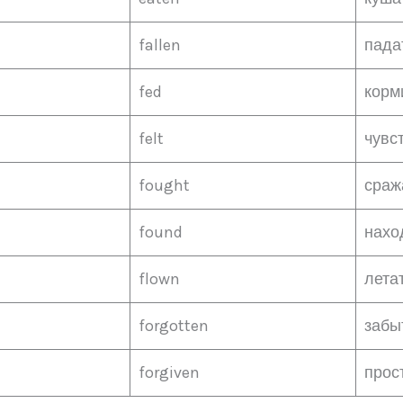
fallen
пада
fed
корм
felt
чувс
fought
сраж
found
нахо
flown
лета
forgotten
забы
forgiven
прос