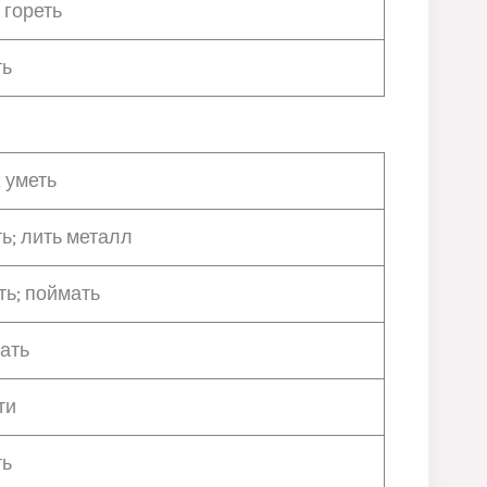
 гореть
ть
; уметь
ть; лить металл
ть; поймать
ать
ти
ть