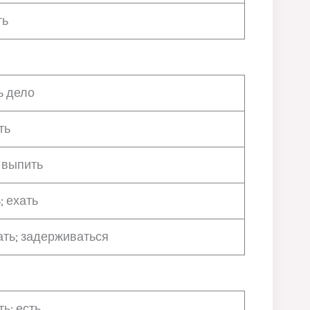
ть
ь дело
ть
; выпить
; ехать
ать; задерживаться
ь; есть