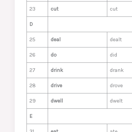
23
cut
cut
D
25
deal
dealt
26
do
did
27
drink
drank
28
drive
drove
29
dwell
dwelt
E
31
eat
ate