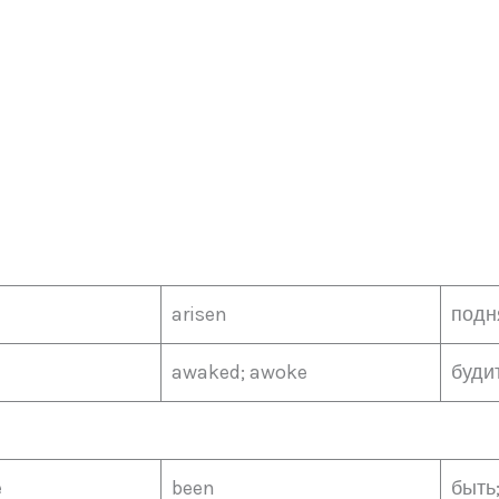
arisen
подн
awaked; awoke
буди
e
been
быть;